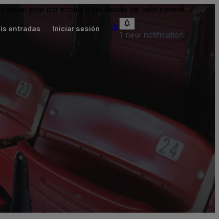
pueden estar por encima o por debajo del valor nominal.
is entradas
Iniciar sesión
1 new notification