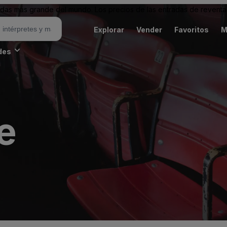
as más grande del mundo. Los precios de las entradas de reventa 
Explorar
Vender
Favoritos
M
des
e