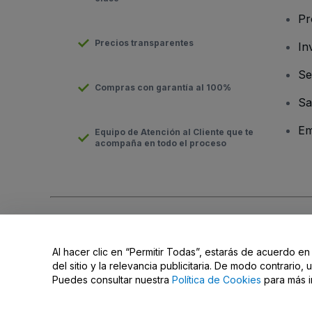
Pr
Precios transparentes
In
Se
Compras con garantía al 100%
Sa
Em
Equipo de Atención al Cliente que te
acompaña en todo el proceso
Derechos reservados © viagogo GmbH 2026
Datos de la Emp
El uso de este sitio web constituye la aceptación de los
Términ
Al hacer clic en “Permitir Todas”, estarás de acuerdo en
No compartir mi información personal ni tus opciones de priva
del sitio y la relevancia publicitaria. De modo contrario
Puedes consultar nuestra
Política de Cookies
para más i