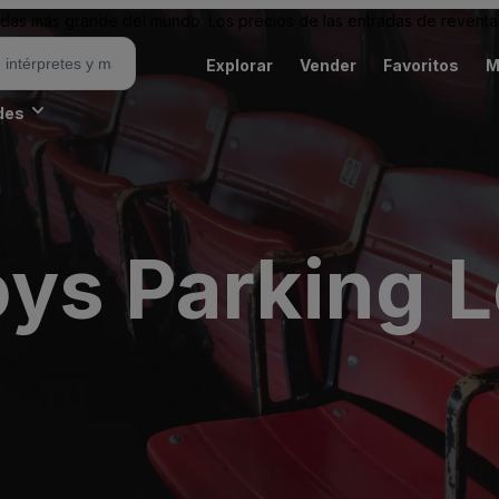
as más grande del mundo. Los precios de las entradas de reventa 
Explorar
Vender
Favoritos
M
des
oys Parking L