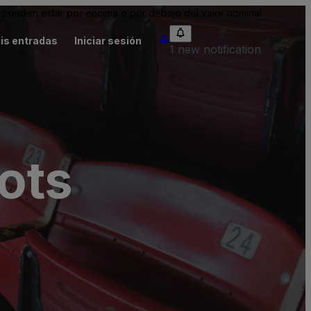
pueden estar por encima o por debajo del valor nominal.
is entradas
Iniciar sesión
1 new notification
ots