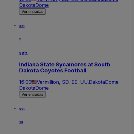
DakotaDome
Ver entradas
oct
3
sáb.
Indiana State Sycamores at South
Dakota Coyotes Football
16:00
Vermillion, SD, EE. UU.
DakotaDome
DakotaDome
Ver entradas
oct
10