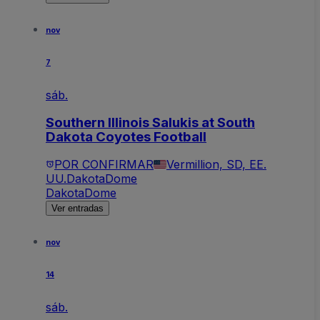
nov
7
sáb.
Southern Illinois Salukis at South
Dakota Coyotes Football
POR CONFIRMAR
Vermillion, SD, EE.
UU.
DakotaDome
DakotaDome
Ver entradas
nov
14
sáb.