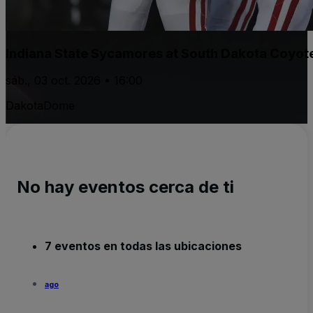
Indiana State Sycamores at South Dakota Coyote
sáb., 03 oct. 2026 • 16:00
DakotaDome
No hay eventos cerca de ti
7 eventos en todas las ubicaciones
ago