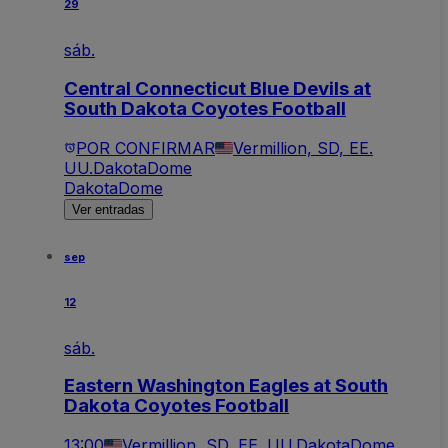
29
sáb.
Central Connecticut Blue Devils at
South Dakota Coyotes Football
POR CONFIRMAR
Vermillion, SD, EE.
UU.
DakotaDome
DakotaDome
Ver entradas
sep
12
sáb.
Eastern Washington Eagles at South
Dakota Coyotes Football
13:00
Vermillion, SD, EE. UU.
DakotaDome