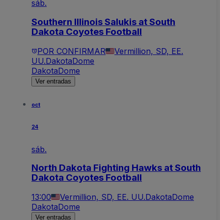
sáb.
Southern Illinois Salukis at South
Dakota Coyotes Football
POR CONFIRMAR
Vermillion, SD, EE.
UU.
DakotaDome
DakotaDome
Ver entradas
oct
24
sáb.
North Dakota Fighting Hawks at South
Dakota Coyotes Football
13:00
Vermillion, SD, EE. UU.
DakotaDome
DakotaDome
Ver entradas