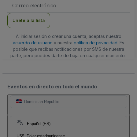
Dirección
de
correo
electrónico
Únete a la lista
Al iniciar sesión o crear una cuenta, aceptas nuestro
acuerdo de usuario
y nuestra
política de privacidad
. Es
posible que recibas notificaciones por SMS de nuestra
parte, pero puedes darte de baja en cualquier momento.
Eventos en directo en todo el mundo
Dominican Republic
Español (ES)
US$
Dolar estadounidense