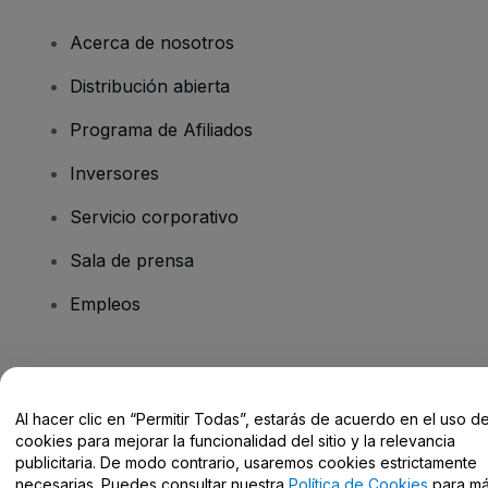
Acerca de nosotros
Distribución abierta
Programa de Afiliados
Inversores
Servicio corporativo
Sala de prensa
Empleos
¿Tienes alguna pregunta?
Al hacer clic en “Permitir Todas”, estarás de acuerdo en el uso d
Centro de Ayuda / Contacto
cookies para mejorar la funcionalidad del sitio y la relevancia
publicitaria. De modo contrario, usaremos cookies estrictamente
necesarias. Puedes consultar nuestra
Política de Cookies
para m