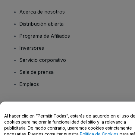
Acerca de nosotros
Distribución abierta
Programa de Afiliados
Inversores
Servicio corporativo
Sala de prensa
Empleos
¿Tienes alguna pregunta?
Al hacer clic en “Permitir Todas”, estarás de acuerdo en el uso d
Centro de Ayuda / Contacto
cookies para mejorar la funcionalidad del sitio y la relevancia
publicitaria. De modo contrario, usaremos cookies estrictamente
necesarias. Puedes consultar nuestra
Política de Cookies
para m