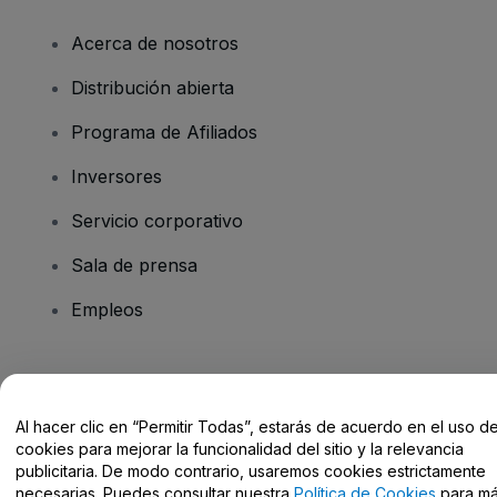
Acerca de nosotros
Distribución abierta
Programa de Afiliados
Inversores
Servicio corporativo
Sala de prensa
Empleos
¿Tienes alguna pregunta?
Al hacer clic en “Permitir Todas”, estarás de acuerdo en el uso d
Centro de Ayuda / Contacto
cookies para mejorar la funcionalidad del sitio y la relevancia
publicitaria. De modo contrario, usaremos cookies estrictamente
necesarias. Puedes consultar nuestra
Política de Cookies
para m