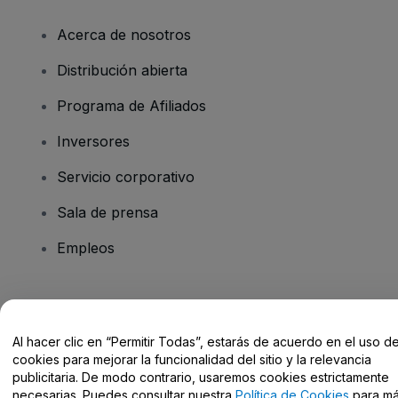
Acerca de nosotros
Distribución abierta
Programa de Afiliados
Inversores
Servicio corporativo
Sala de prensa
Empleos
¿Tienes alguna pregunta?
Al hacer clic en “Permitir Todas”, estarás de acuerdo en el uso d
Centro de Ayuda / Contacto
cookies para mejorar la funcionalidad del sitio y la relevancia
publicitaria. De modo contrario, usaremos cookies estrictamente
necesarias. Puedes consultar nuestra
Política de Cookies
para m