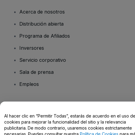
Acerca de nosotros
Distribución abierta
Programa de Afiliados
Inversores
Servicio corporativo
Sala de prensa
Empleos
¿Tienes alguna pregunta?
Al hacer clic en “Permitir Todas”, estarás de acuerdo en el uso d
Centro de Ayuda / Contacto
cookies para mejorar la funcionalidad del sitio y la relevancia
publicitaria. De modo contrario, usaremos cookies estrictamente
necesarias. Puedes consultar nuestra
Política de Cookies
para m