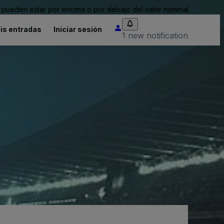
pueden estar por encima o por debajo del valor nominal.
is entradas
Iniciar sesión
1 new notification