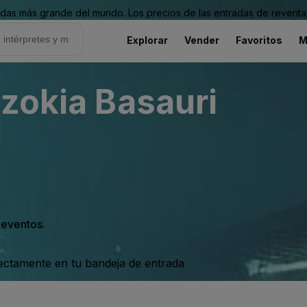
as más grande del mundo. Los precios de las entradas de reventa 
Explorar
Vender
Favoritos
M
tzokia Basauri
s eventos.
rectamente en tu bandeja de entrada