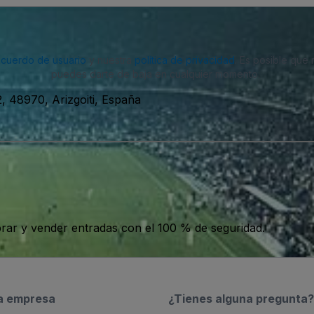
acuerdo de usuario
y nuestra
política de privacidad
. Es posible que
puedes darte de baja en cualquier momento.
, 48970, Arizgoiti, España
ar y vender entradas con el 100 % de seguridad.
a empresa
¿Tienes alguna pregunta?