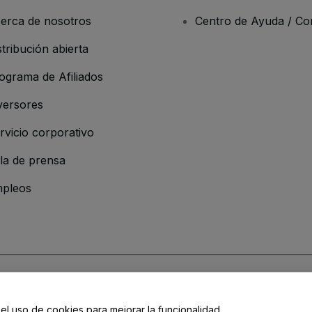
erca de nosotros
Centro de Ayuda / Co
stribución abierta
ograma de Afiliados
versores
rvicio corporativo
la de prensa
pleos
resa
os y Condiciones
, de la
Política de Privacidad
, de la
Política de Cookies
y de
 el uso de cookies para mejorar la funcionalidad