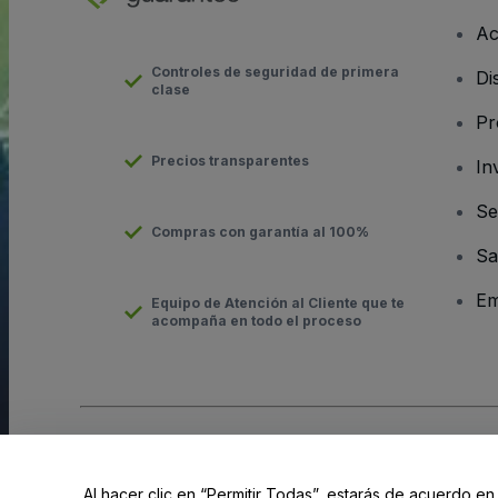
Ac
Controles de seguridad de primera
Di
clase
Pr
Precios transparentes
In
Se
Compras con garantía al 100%
Sa
Em
Equipo de Atención al Cliente que te
acompaña en todo el proceso
Derechos reservados © viagogo GmbH 2026
Datos de la Emp
El uso de este sitio web constituye la aceptación de los
Términ
Al hacer clic en “Permitir Todas”, estarás de acuerdo en