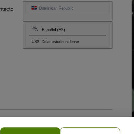
ntacto
Dominican Republic
Español (ES)
US$
Dolar estadounidense
 la
Política de Privacidad para Móviles