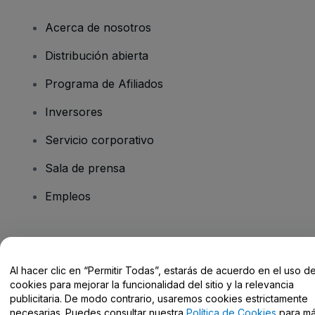
Acerca de nosotros
Distribución abierta
Programa de Afiliados
Inversores
Servicio corporativo
Sala de prensa
Empleos
¿Tienes alguna pregunta?
Al hacer clic en “Permitir Todas”, estarás de acuerdo en el uso d
Centro de Ayuda / Contacto
cookies para mejorar la funcionalidad del sitio y la relevancia
publicitaria. De modo contrario, usaremos cookies estrictamente
necesarias. Puedes consultar nuestra
Política de Cookies
para m