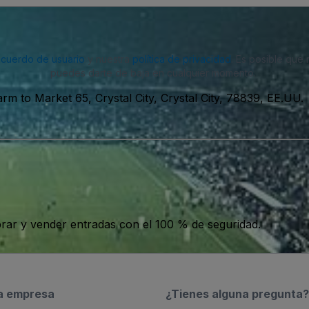
acuerdo de usuario
y nuestra
política de privacidad
. Es posible que
puedes darte de baja en cualquier momento.
arm to Market 65, Crystal City, Crystal City, 78839, EE.UU.
ar y vender entradas con el 100 % de seguridad.
a empresa
¿Tienes alguna pregunta?