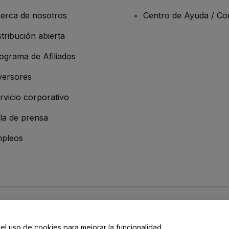
erca de nosotros
Centro de Ayuda / Co
stribución abierta
ograma de Afiliados
versores
rvicio corporativo
la de prensa
pleos
resa
os y Condiciones
, de la
Política de Privacidad
, de la
Política de Cookies
y de
 el uso de cookies para mejorar la funcionalidad