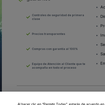
Ac
Controles de seguridad de primera
Di
clase
Pr
Precios transparentes
In
Se
Compras con garantía al 100%
Sa
Em
Equipo de Atención al Cliente que te
acompaña en todo el proceso
Derechos reservados © viagogo GmbH 2026
Datos de la Emp
El uso de este sitio web constituye la aceptación de los
Términ
Al hacer clic en “Permitir Todas”, estarás de acuerdo en