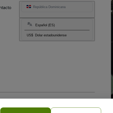
ntacto
República Dominicana
Español (ES)
US$
Dolar estadounidense
 la
Política de Privacidad para Móviles