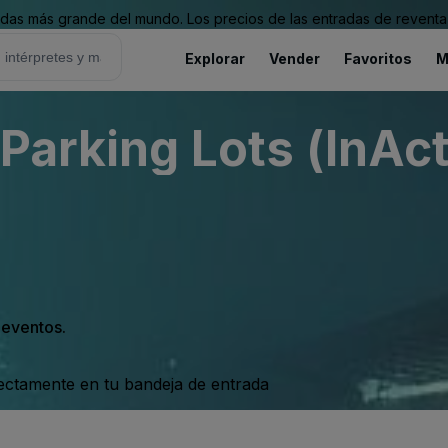
as más grande del mundo. Los precios de las entradas de reventa 
Explorar
Vender
Favoritos
M
Parking Lots (InAct
s eventos.
rectamente en tu bandeja de entrada