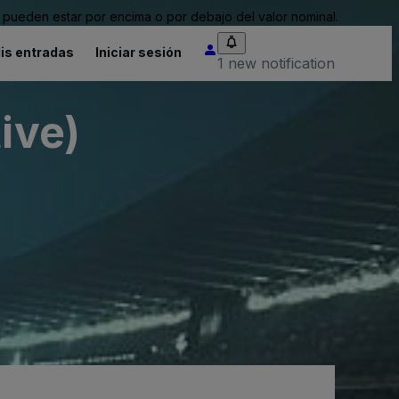
pueden estar por encima o por debajo del valor nominal.
is entradas
Iniciar sesión
1 new notification
ive)