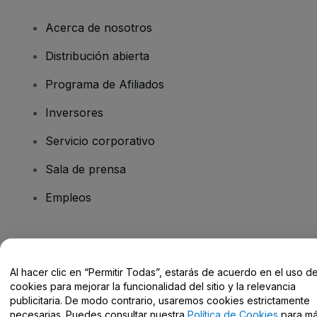
Acerca de nosotros
Distribución abierta
Programa de Afiliados
Inversores
Servicio corporativo
Sala de prensa
Empleos
¿Tienes alguna pregunta?
Al hacer clic en “Permitir Todas”, estarás de acuerdo en el uso d
Centro de Ayuda / Contacto
cookies para mejorar la funcionalidad del sitio y la relevancia
publicitaria. De modo contrario, usaremos cookies estrictamente
necesarias. Puedes consultar nuestra
Política de Cookies
para m