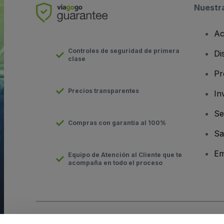
Nuestr
Ac
Controles de seguridad de primera
Di
clase
Pr
Precios transparentes
In
Se
Compras con garantía al 100%
Sa
Em
Equipo de Atención al Cliente que te
acompaña en todo el proceso