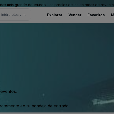
as más grande del mundo. Los precios de las entradas de reventa 
Explorar
Vender
Favoritos
M
s eventos.
rectamente en tu bandeja de entrada