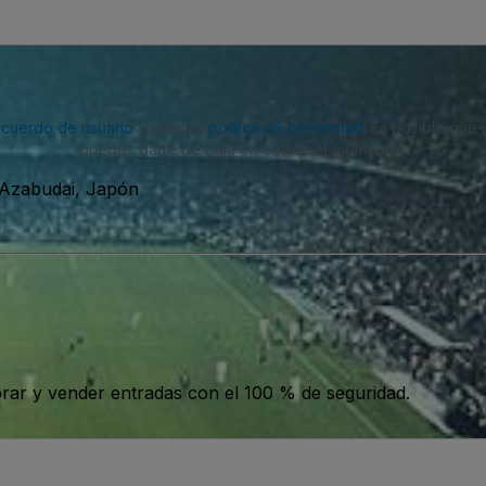
acuerdo de usuario
y nuestra
política de privacidad
. Es posible que
puedes darte de baja en cualquier momento.
 Azabudai, Japón
ar y vender entradas con el 100 % de seguridad.