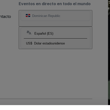
Eventos en directo en todo el mundo
ntacto
Dominican Republic
Español (ES)
US$
Dolar estadounidense