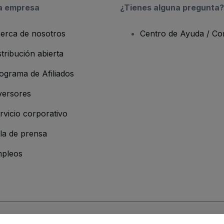
a empresa
¿Tienes alguna pregunta?
erca de nosotros
Centro de Ayuda / Co
stribución abierta
ograma de Afiliados
versores
rvicio corporativo
la de prensa
pleos