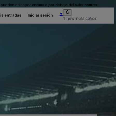
pueden estar por encima o por debajo del valor nominal.
is entradas
Iniciar sesión
1 new notification