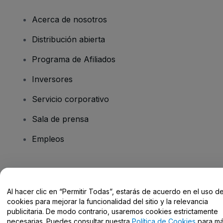
Acerca de nosotros
Distribución abierta
Programa de Afiliados
Inversores
Servicio corporativo
Sala de prensa
Empleos
¿Tienes alguna pregunta?
Al hacer clic en “Permitir Todas”, estarás de acuerdo en el uso d
Centro de Ayuda / Contacto
cookies para mejorar la funcionalidad del sitio y la relevancia
publicitaria. De modo contrario, usaremos cookies estrictamente
necesarias. Puedes consultar nuestra
Política de Cookies
para m