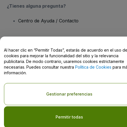
¿Tienes alguna pregunta?
Centro de Ayuda / Contacto
Al hacer clic en “Permitir Todas”, estarás de acuerdo en el uso d
Derechos reservados © viagogo GmbH 2026
Datos de la Empresa
cookies para mejorar la funcionalidad del sitio y la relevancia
El uso de este sitio web constituye la aceptación de los
Términos y
publicitaria. De modo contrario, usaremos cookies estrictamente
Condiciones
, de la
Política de Privacidad
, de la
Política de Cookies
necesarias. Puedes consultar nuestra
Política de Cookies
para m
y de la
Política de Privacidad para Móviles
No compartir mi información personal ni tus opciones de
información.
privacidad
Gestionar preferencias
Permitir todas