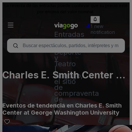
La reventa de las entradas puede conllevar que su precio esté
por encima del valor nominal.
1 new
notification
Entradas
para
Conciertos,
Deporte
y
Teatro
|
Charles E. Smith Center at
viagogo,
el sitio
George Washington
de
compraventa
University
de
entradas
Eventos de tendencia en Charles E. Smith
Center at George Washington University