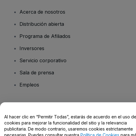
Acerca de nosotros
Distribución abierta
Programa de Afiliados
Inversores
Servicio corporativo
Sala de prensa
Empleos
¿Tienes alguna pregunta?
Al hacer clic en “Permitir Todas”, estarás de acuerdo en el uso d
Centro de Ayuda / Contacto
cookies para mejorar la funcionalidad del sitio y la relevancia
publicitaria. De modo contrario, usaremos cookies estrictamente
necesarias. Puedes consultar nuestra
Política de Cookies
para m