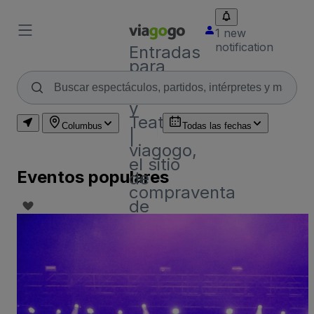
1 new
notification
Entradas
para
Conciertos,
Deporte
y
Teatro
Columbus
Todas las fechas
|
viagogo,
el sitio
Eventos populares
de
compraventa
de
entradas