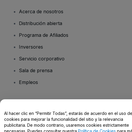
Acerca de nosotros
Distribución abierta
Programa de Afiliados
Inversores
Servicio corporativo
Sala de prensa
Empleos
¿Tienes alguna pregunta?
Al hacer clic en “Permitir Todas”, estarás de acuerdo en el uso d
Centro de Ayuda / Contacto
cookies para mejorar la funcionalidad del sitio y la relevancia
publicitaria. De modo contrario, usaremos cookies estrictamente
necesarias. Puedes consultar nuestra
Política de Cookies
para m