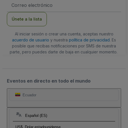
Dirección
de
correo
electrónico
Únete a la lista
Al iniciar sesión o crear una cuenta, aceptas nuestro
acuerdo de usuario
y nuestra
política de privacidad
. Es
posible que recibas notificaciones por SMS de nuestra
parte, pero puedes darte de baja en cualquier momento.
Eventos en directo en todo el mundo
Ecuador
Español (ES)
US$
Dolar estadounidense