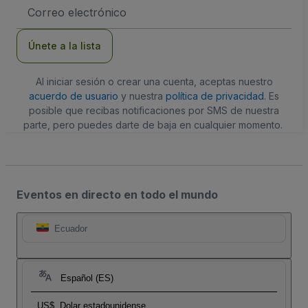
Dirección
de
correo
electrónico
Únete a la lista
Al iniciar sesión o crear una cuenta, aceptas nuestro
acuerdo de usuario
y nuestra
política de privacidad
. Es
posible que recibas notificaciones por SMS de nuestra
parte, pero puedes darte de baja en cualquier momento.
Eventos en directo en todo el mundo
Ecuador
Español (ES)
US$
Dolar estadounidense