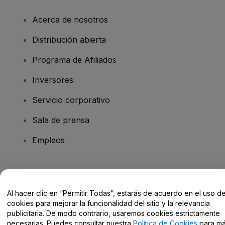
Acerca de nosotros
Distribución abierta
Programa de Afiliados
Inversores
Servicio corporativo
Sala de prensa
Empleos
¿Tienes alguna pregunta?
Al hacer clic en “Permitir Todas”, estarás de acuerdo en el uso d
Centro de Ayuda / Contacto
cookies para mejorar la funcionalidad del sitio y la relevancia
publicitaria. De modo contrario, usaremos cookies estrictamente
necesarias. Puedes consultar nuestra
Política de Cookies
para m