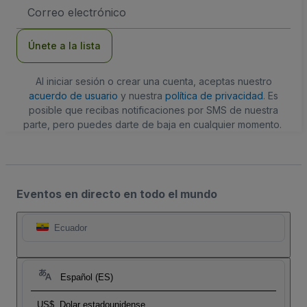
Dirección
de
correo
electrónico
Únete a la lista
Al iniciar sesión o crear una cuenta, aceptas nuestro
acuerdo de usuario
y nuestra
política de privacidad
. Es
posible que recibas notificaciones por SMS de nuestra
parte, pero puedes darte de baja en cualquier momento.
Eventos en directo en todo el mundo
Ecuador
Español (ES)
US$
Dolar estadounidense