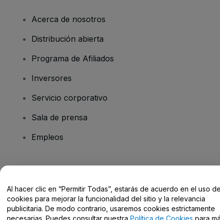
Acerca de nosotros
Distribución abierta
Programa de Afiliados
Inversores
Servicio corporativo
Sala de prensa
Empleos
¿Tienes alguna pregunta?
Al hacer clic en “Permitir Todas”, estarás de acuerdo en el uso d
Centro de Ayuda / Contacto
cookies para mejorar la funcionalidad del sitio y la relevancia
publicitaria. De modo contrario, usaremos cookies estrictamente
necesarias. Puedes consultar nuestra
Política de Cookies
para m