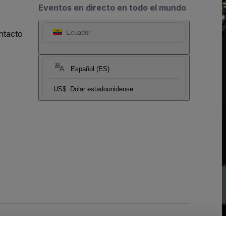
Eventos en directo en todo el mundo
ntacto
Ecuador
Español (ES)
US$
Dolar estadounidense