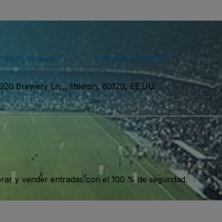
acuerdo de usuario
y nuestra
política de privacidad
. Es posible que
puedes darte de baja en cualquier momento.
920 Brewery Ln,,, littleton, 80120, EE.UU.
ar y vender entradas con el 100 % de seguridad.