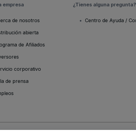
a empresa
¿Tienes alguna pregunta?
erca de nosotros
Centro de Ayuda / Co
stribución abierta
ograma de Afiliados
versores
rvicio corporativo
la de prensa
pleos