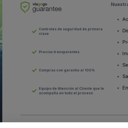
Nuestr
Ac
Controles de seguridad de primera
Di
clase
Pr
Precios transparentes
In
Se
Compras con garantía al 100%
Sa
Em
Equipo de Atención al Cliente que te
acompaña en todo el proceso