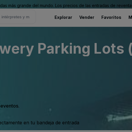
as más grande del mundo. Los precios de las entradas de reventa 
Explorar
Vender
Favoritos
M
wery Parking Lots (
s eventos.
rectamente en tu bandeja de entrada