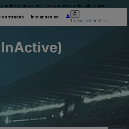
pueden estar por encima o por debajo del valor nominal.
is entradas
Iniciar sesión
1 new notification
InActive)