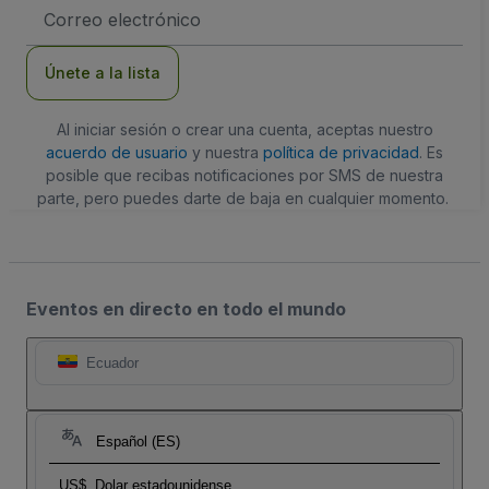
Dirección
de
correo
electrónico
Únete a la lista
Al iniciar sesión o crear una cuenta, aceptas nuestro
acuerdo de usuario
y nuestra
política de privacidad
. Es
posible que recibas notificaciones por SMS de nuestra
parte, pero puedes darte de baja en cualquier momento.
Eventos en directo en todo el mundo
Ecuador
Español (ES)
US$
Dolar estadounidense