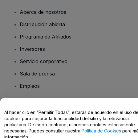
Acerca de nosotros
Distribución abierta
Programa de Afiliados
Inversores
Servicio corporativo
Sala de prensa
Empleos
¿Tienes alguna pregunta?
Al hacer clic en “Permitir Todas”, estarás de acuerdo en el uso d
cookies para mejorar la funcionalidad del sitio y la relevancia
Centro de Ayuda / Contacto
publicitaria. De modo contrario, usaremos cookies estrictamente
necesarias. Puedes consultar nuestra
Política de Cookies
para m
información.