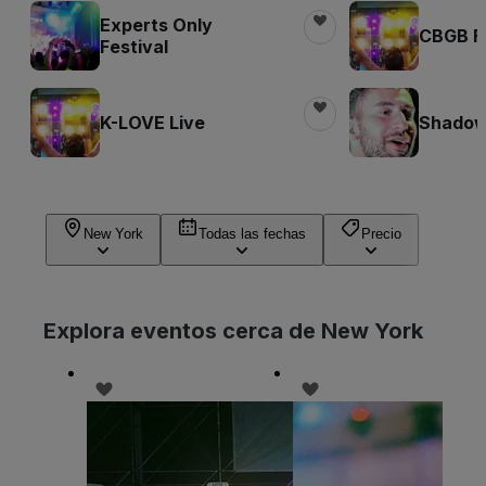
Experts Only
CBGB Fe
Festival
K-LOVE Live
Shadow 
New York
Todas las fechas
Precio
Explora eventos cerca de New York