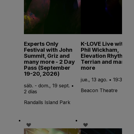
Experts Only
K-LOVE Live with
Festival with John
Phil Wickham,
Summit, Griz and
Elevation Rhythm,
many more - 2 Day
Terrian and many
Pass (September
more
19-20, 2026)
jue., 13 ago. • 19:30
sáb. - dom., 19 sept. •
Beacon Theatre
2 días
Randalls Island Park