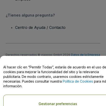
¿Tienes alguna pregunta?
Centro de Ayuda / Contacto
Derechos reservados © viagogo GmbH 2026
Datos de la Empresa
El uso de este sitio web constituye la aceptación de los
Términos y
Condiciones
, de la
Política de Privacidad
, de la
Política de Cookies
y de la
Política de Privacidad para Móviles
Al hacer clic en “Permitir Todas”, estarás de acuerdo en el uso d
Do Not Share My Personal Information/Your Privacy Choices
cookies para mejorar la funcionalidad del sitio y la relevancia
publicitaria. De modo contrario, usaremos cookies estrictamente
necesarias. Puedes consultar nuestra
Política de Cookies
para m
información.
Gestionar preferencias