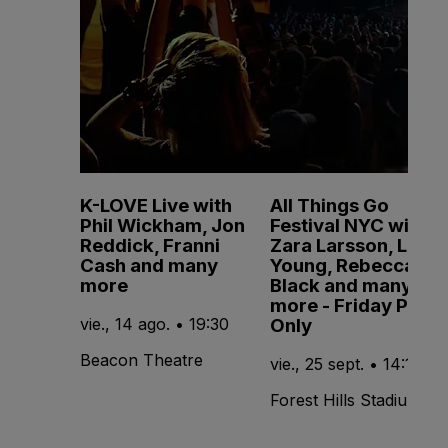
K-LOVE Live with
All Things Go
Phil Wickham, Jon
Festival NYC with
Reddick, Franni
Zara Larsson, Lola
Cash and many
Young, Rebecca
more
Black and many
more - Friday Pass
Only
vie., 14 ago. • 19:30
Beacon Theatre
vie., 25 sept. • 14:15
Forest Hills Stadium