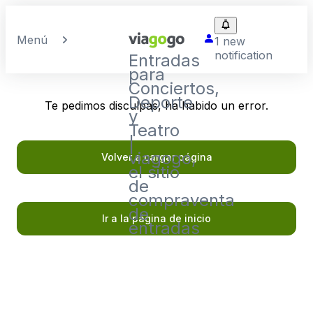
Menú
1 new
notification
Entradas
para
Conciertos,
Deporte
Te pedimos disculpas, ha habido un error.
y
Teatro
|
viagogo,
Volver a cargar página
el sitio
de
compraventa
de
Ir a la página de inicio
entradas