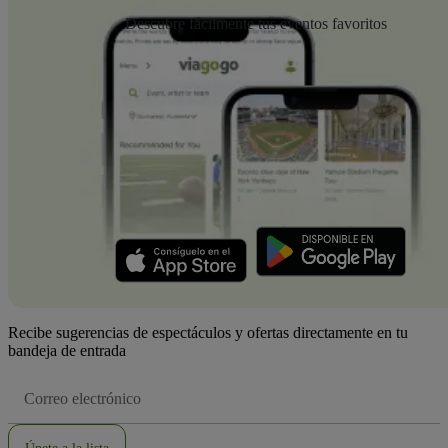
Descubre fácilmente tus eventos favoritos
Recibe sugerencias de espectáculos y ofertas directamente en tu
bandeja de entrada
Dirección
de
correo
electrónico