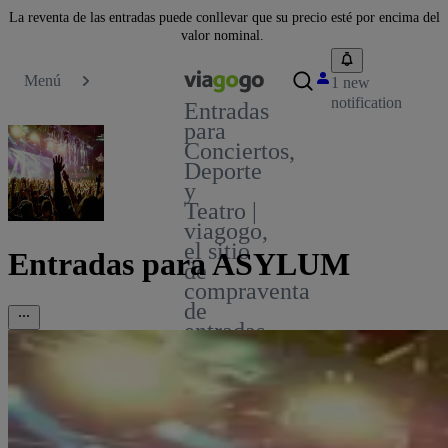
La reventa de las entradas puede conllevar que su precio esté por encima del
valor nominal.
Menú
1 new
notification
Entradas
para
Conciertos,
Deporte
y
Teatro |
viagogo,
el sitio
Entradas para ASYLUM
de
compraventa
de
entradas