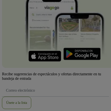
Recibe sugerencias de espectáculos y ofertas directamente en tu
bandeja de entrada
Dirección
de
correo
electrónico
Únete a la lista