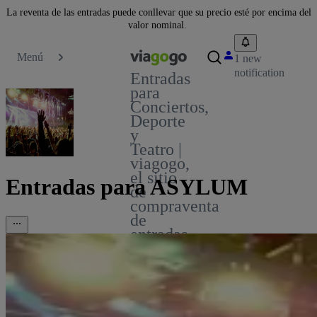
La reventa de las entradas puede conllevar que su precio esté por encima del
valor nominal.
Menú
1 new
notification
Entradas
para
Conciertos,
Deporte
y
Teatro |
viagogo,
el sitio
Entradas para ASYLUM
de
compraventa
de
entradas