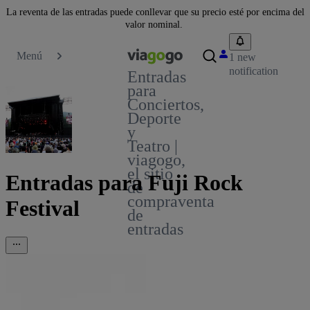
La reventa de las entradas puede conllevar que su precio esté por encima del
valor nominal.
Menú
1 new
notification
Entradas
para
Conciertos,
Deporte
y
Teatro |
viagogo,
el sitio
Entradas para Fuji Rock
de
compraventa
Festival
de
entradas