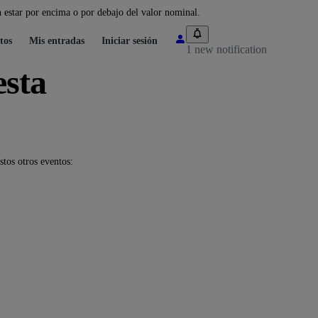
 estar por encima o por debajo del valor nominal.
tos
Mis entradas
Iniciar sesión
1 new notification
esta
tos otros eventos: