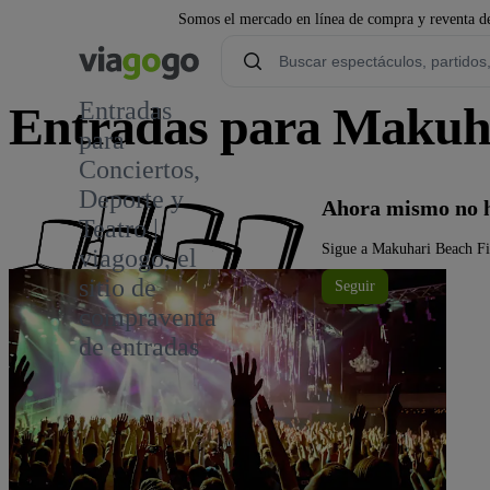
Somos el mercado en línea de compra y reventa de
Entradas
Entradas para Makuha
para
Conciertos,
Deporte y
Ahora mismo no h
Teatro |
Sigue a Makuhari Beach Fir
viagogo, el
sitio de
Seguir
compraventa
de entradas