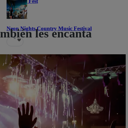
Haunted Fest
58
Neon Nights Country Music Festival
mbién les encanta
6