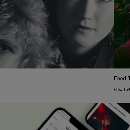
Food T
sáb., 15