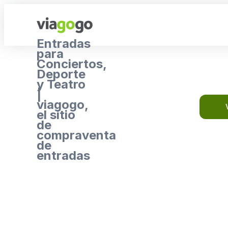
Entradas
para
Conciertos,
Deporte
y Teatro
|
viagogo,
el sitio
de
compraventa
de
entradas