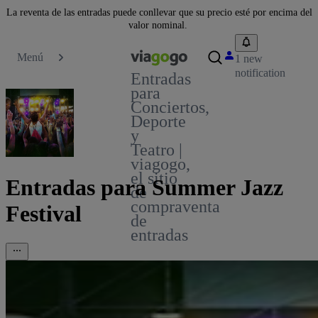
La reventa de las entradas puede conllevar que su precio esté por encima del
valor nominal.
Menú
1 new
notification
Entradas
para
Conciertos,
Deporte
y
Teatro |
viagogo,
el sitio
Entradas para Summer Jazz
de
compraventa
Festival
de
entradas