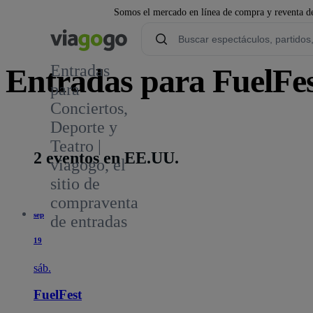
Somos el mercado en línea de compra y reventa de
Entradas
Entradas para FuelFe
para
Conciertos,
8
Deporte y
Teatro |
2 eventos en EE.UU.
viagogo, el
sitio de
compraventa
sep
de entradas
19
sáb.
FuelFest