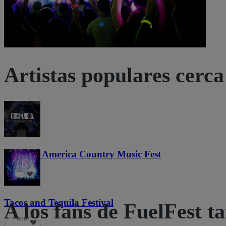
Artistas populares cerca 
Voices of America Country Music Fest
36
Tacos and Tequila Festival
A los fans de FuelFest t
686