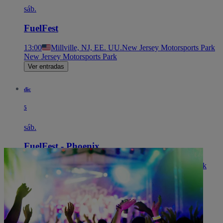
sáb.
FuelFest
13:00
Millville, NJ, EE. UU.
New Jersey Motorsports Park
New Jersey Motorsports Park
Ver entradas
dic
5
sáb.
FuelFest - Phoenix
13:00
Chandler, AZ, EE. UU.
Firebird Motorsports Park
Firebird Motorsports Park
Ver entradas