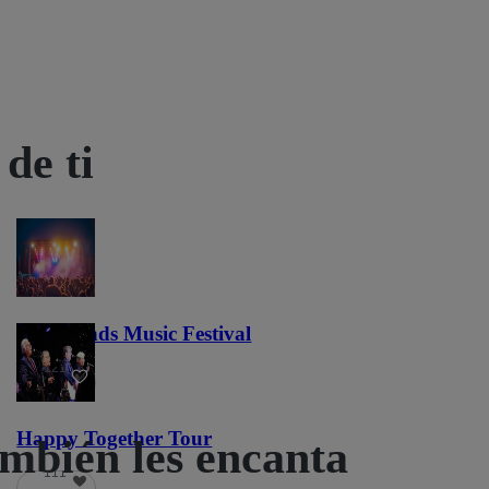
de ti
Lost Lands Music Festival
121
Happy Together Tour
ambién les encanta
111