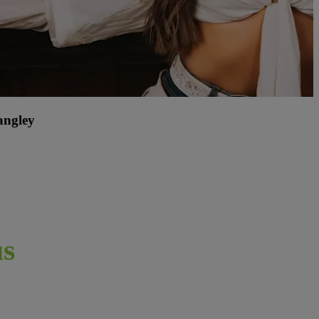
angley
s