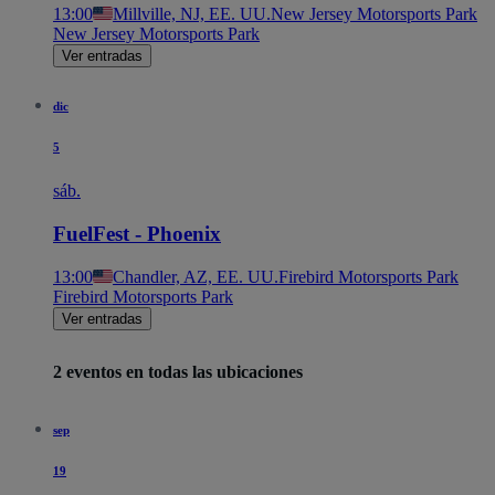
13:00
Millville, NJ, EE. UU.
New Jersey Motorsports Park
New Jersey Motorsports Park
Ver entradas
dic
5
sáb.
FuelFest - Phoenix
13:00
Chandler, AZ, EE. UU.
Firebird Motorsports Park
Firebird Motorsports Park
Ver entradas
2 eventos en todas las ubicaciones
sep
19