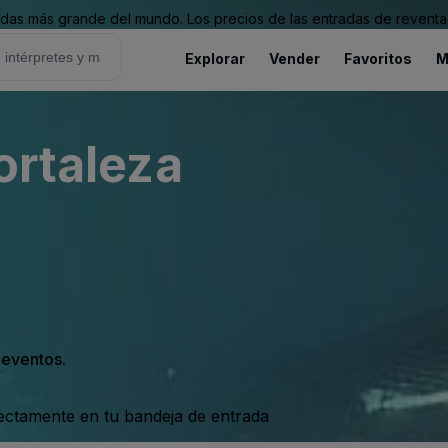
as más grande del mundo. Los precios de las entradas de reventa 
Explorar
Vender
Favoritos
M
ortaleza
s eventos.
rectamente en tu bandeja de entrada