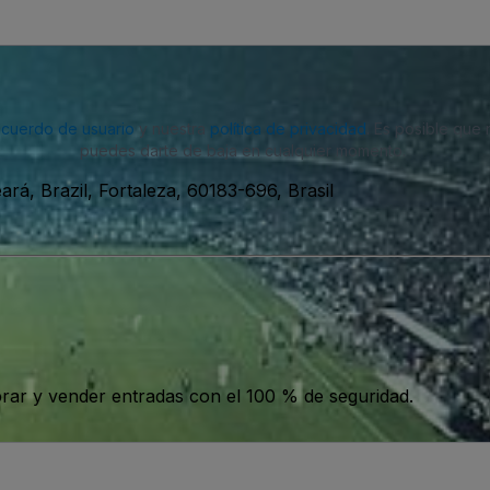
acuerdo de usuario
y nuestra
política de privacidad
. Es posible que
puedes darte de baja en cualquier momento.
ará, Brazil, Fortaleza, 60183-696, Brasil
ar y vender entradas con el 100 % de seguridad.