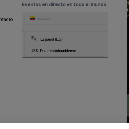
Eventos en directo en todo el mundo
ntacto
Ecuador
Español (ES)
US$
Dolar estadounidense