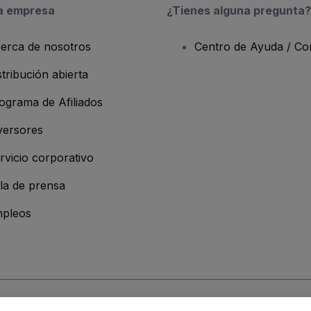
a empresa
¿Tienes alguna pregunta?
erca de nosotros
Centro de Ayuda / Co
stribución abierta
ograma de Afiliados
versores
rvicio corporativo
la de prensa
pleos