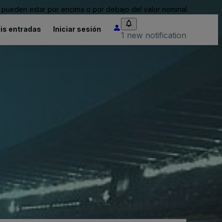
pueden estar por encima o por debajo del valor nominal.
is entradas
Iniciar sesión
1 new notification