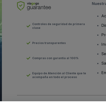
Nuestr
Ac
Controles de seguridad de primera
Di
clase
Pr
Precios transparentes
In
Se
Compras con garantía al 100%
Sa
Em
Equipo de Atención al Cliente que te
acompaña en todo el proceso