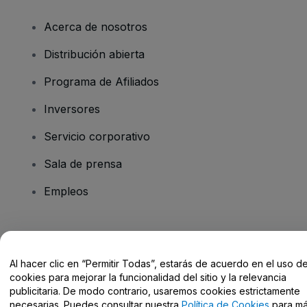
Acerca de nosotros
Distribución abierta
Programa de Afiliados
Inversores
Servicio corporativo
Sala de prensa
Empleos
¿Tienes alguna pregunta?
Al hacer clic en “Permitir Todas”, estarás de acuerdo en el uso d
Centro de Ayuda / Contacto
cookies para mejorar la funcionalidad del sitio y la relevancia
publicitaria. De modo contrario, usaremos cookies estrictamente
necesarias. Puedes consultar nuestra
Política de Cookies
para m