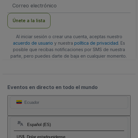
Dirección
de
correo
electrónico
Únete a la lista
Al iniciar sesión o crear una cuenta, aceptas nuestro
acuerdo de usuario
y nuestra
política de privacidad
. Es
posible que recibas notificaciones por SMS de nuestra
parte, pero puedes darte de baja en cualquier momento.
Eventos en directo en todo el mundo
Ecuador
Español (ES)
US$
Dolar estadounidense