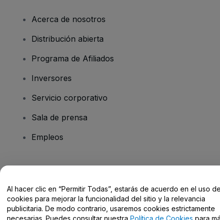
Acerca de nosotros
Distribución abierta
Programa de Afiliados
Inversores
Servicio corporativo
Sala de prensa
Empleos
¿Tienes alguna pregunta?
Al hacer clic en “Permitir Todas”, estarás de acuerdo en el uso d
Centro de Ayuda / Contacto
cookies para mejorar la funcionalidad del sitio y la relevancia
publicitaria. De modo contrario, usaremos cookies estrictamente
necesarias. Puedes consultar nuestra
Política de Cookies
para m