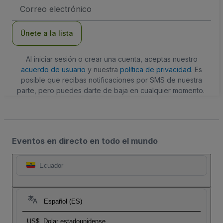
Dirección
de
correo
electrónico
Únete a la lista
Al iniciar sesión o crear una cuenta, aceptas nuestro
acuerdo de usuario
y nuestra
política de privacidad
. Es
posible que recibas notificaciones por SMS de nuestra
parte, pero puedes darte de baja en cualquier momento.
Eventos en directo en todo el mundo
Ecuador
Español (ES)
US$
Dolar estadounidense