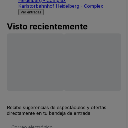
Heidelberg - Complex
Karlstorbahnhof Heidelberg - Complex
Ver entradas
Visto recientemente
Recibe sugerencias de espectáculos y ofertas
directamente en tu bandeja de entrada
Dirección