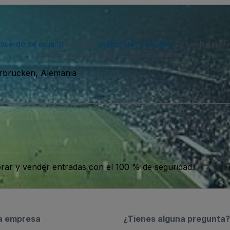
acuerdo de usuario
y nuestra
política de privacidad
. Es posible que
puedes darte de baja en cualquier momento.
rbrücken, Alemania
ar y vender entradas con el 100 % de seguridad.
a empresa
¿Tienes alguna pregunta?