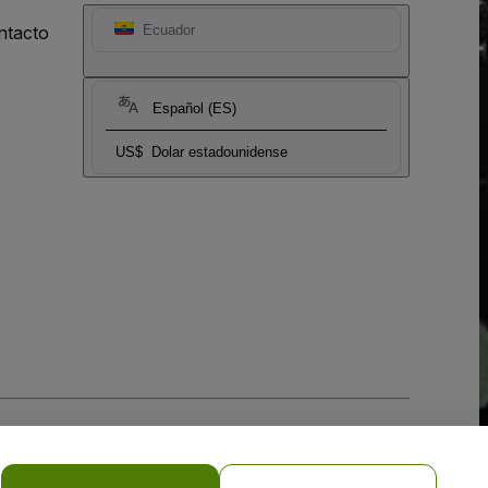
ntacto
Ecuador
Español (ES)
US$
Dolar estadounidense
 la
Política de Privacidad para Móviles