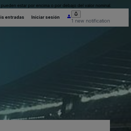
pueden estar por encima o por debajo del valor nominal.
is entradas
Iniciar sesión
1 new notification