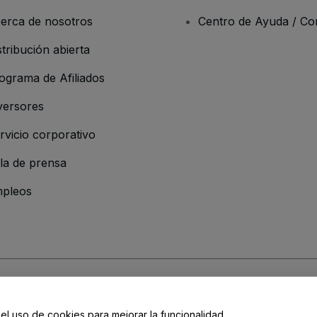
erca de nosotros
Centro de Ayuda / Co
stribución abierta
ograma de Afiliados
versores
rvicio corporativo
la de prensa
pleos
resa
os y Condiciones
, de la
Política de Privacidad
, de la
Política de Cookies
y de
 el uso de cookies para mejorar la funcionalidad