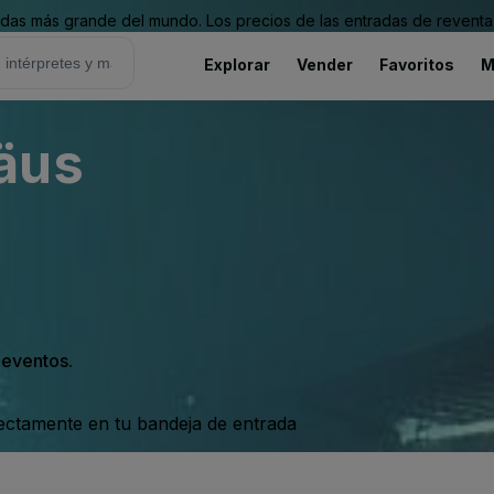
as más grande del mundo. Los precios de las entradas de reventa 
Explorar
Vender
Favoritos
M
äus
s eventos.
rectamente en tu bandeja de entrada