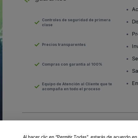
Ac
Controles de seguridad de primera
Di
clase
Pr
Precios transparentes
In
Se
Compras con garantía al 100%
Sa
Em
Equipo de Atención al Cliente que te
acompaña en todo el proceso
Derechos reservados © viagogo GmbH 2026
Datos de la Emp
El uso de este sitio web constituye la aceptación de los
Términ
Al hacer clic en “Permitir Todas”, estarás de acuerdo en