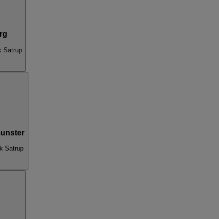
rg
k Satrup
unster
k Satrup