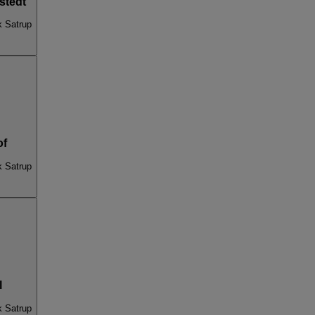
stedt
k Satrup
of
k Satrup
l
k Satrup