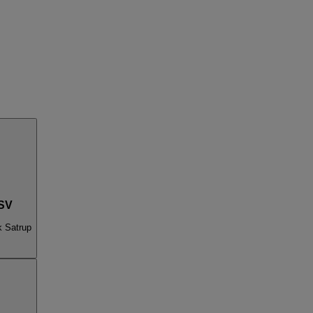
 SV
k Satrup