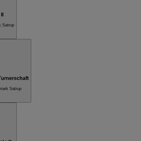
II
k Satrup
Turnerschaft
mark Satrup