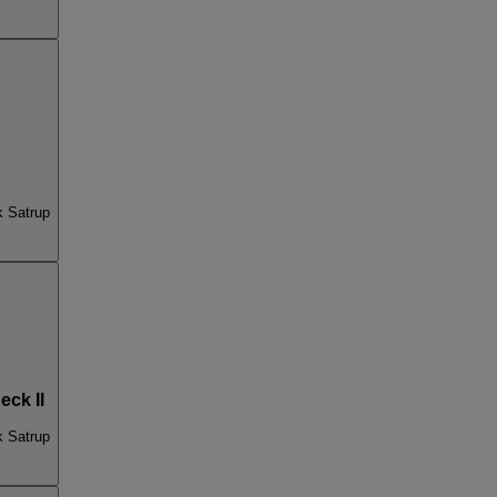
k Satrup
ck II
k Satrup