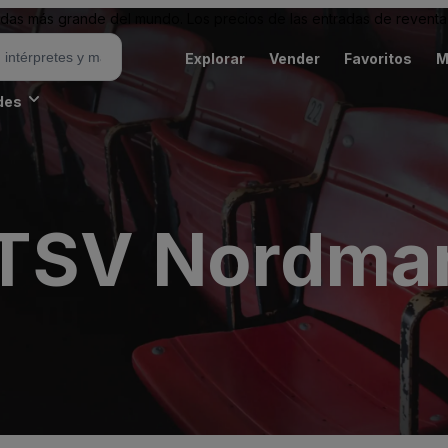
as más grande del mundo. Los precios de las entradas de reventa 
Explorar
Vender
Favoritos
M
des
 TSV Nordmar