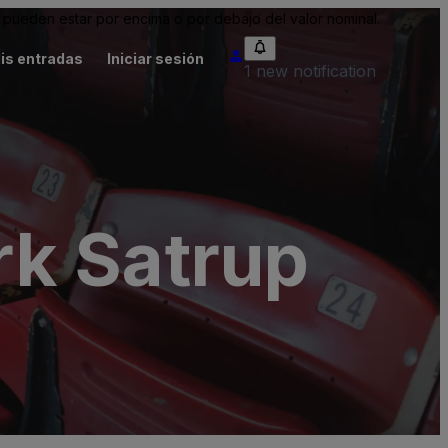
pueden estar por encima o por debajo del valor nominal.
is entradas
Iniciar sesión
1 new notification
k Satrup