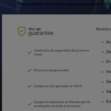
Respaldamos cada pedido para que puedas compr
Nuestr
Ac
Controles de seguridad de primera
Di
clase
Pr
Precios transparentes
In
Se
Compras con garantía al 100%
Sa
Em
Equipo de Atención al Cliente que te
acompaña en todo el proceso