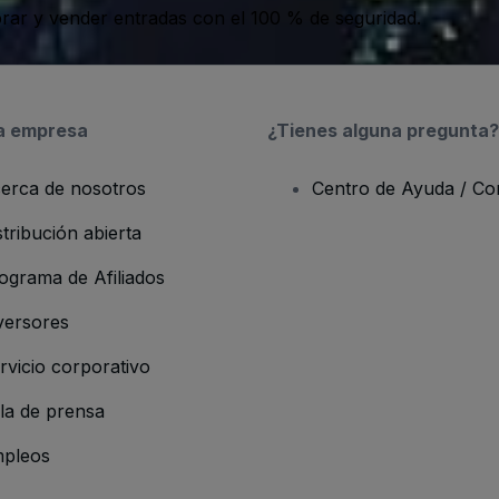
ar y vender entradas con el 100 % de seguridad.
a empresa
¿Tienes alguna pregunta?
erca de nosotros
Centro de Ayuda / Co
stribución abierta
ograma de Afiliados
versores
rvicio corporativo
la de prensa
pleos