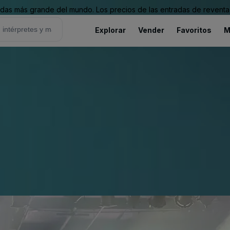
as más grande del mundo. Los precios de las entradas de reventa 
Explorar
Vender
Favoritos
M