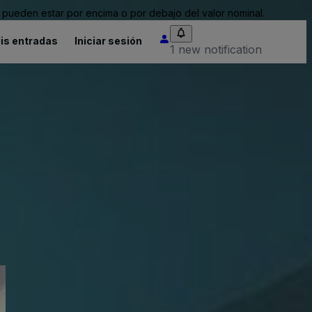
pueden estar por encima o por debajo del valor nominal.
is entradas
Iniciar sesión
1 new notification