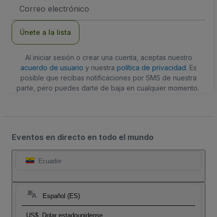
Dirección
de
correo
electrónico
Únete a la lista
Al iniciar sesión o crear una cuenta, aceptas nuestro
acuerdo de usuario
y nuestra
política de privacidad
. Es
posible que recibas notificaciones por SMS de nuestra
parte, pero puedes darte de baja en cualquier momento.
Eventos en directo en todo el mundo
Ecuador
Español (ES)
US$
Dolar estadounidense