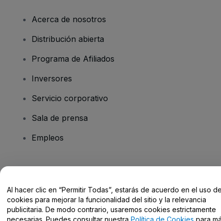
Acerca de nosotros
Distribución abierta
Programa de Afiliados
Inversores
Servicio corporativo
Sala de prensa
Empleos
¿Tienes alguna pregunta?
Al hacer clic en “Permitir Todas”, estarás de acuerdo en el uso d
Centro de Ayuda / Contacto
cookies para mejorar la funcionalidad del sitio y la relevancia
publicitaria. De modo contrario, usaremos cookies estrictamente
necesarias. Puedes consultar nuestra
Política de Cookies
para m