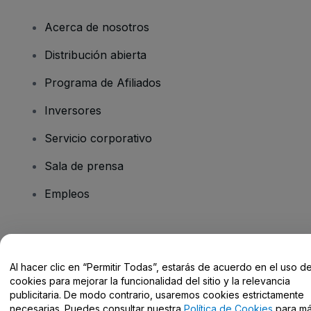
Acerca de nosotros
Distribución abierta
Programa de Afiliados
Inversores
Servicio corporativo
Sala de prensa
Empleos
¿Tienes alguna pregunta?
Al hacer clic en “Permitir Todas”, estarás de acuerdo en el uso d
Centro de Ayuda / Contacto
cookies para mejorar la funcionalidad del sitio y la relevancia
publicitaria. De modo contrario, usaremos cookies estrictamente
necesarias. Puedes consultar nuestra
Política de Cookies
para m