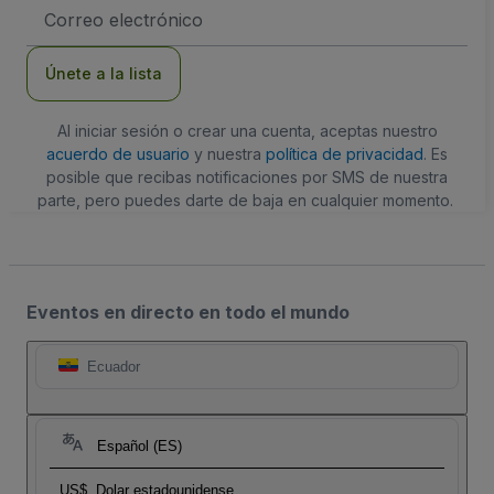
Dirección
de
correo
electrónico
Únete a la lista
Al iniciar sesión o crear una cuenta, aceptas nuestro
acuerdo de usuario
y nuestra
política de privacidad
. Es
posible que recibas notificaciones por SMS de nuestra
parte, pero puedes darte de baja en cualquier momento.
Eventos en directo en todo el mundo
Ecuador
Español (ES)
US$
Dolar estadounidense