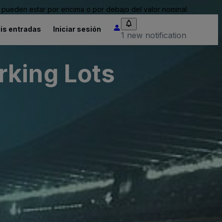
pueden estar por encima o por debajo del valor nominal.
is entradas
Iniciar sesión
1 new notification
rking Lots