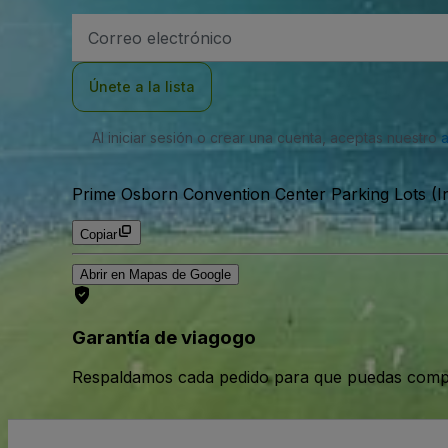
Dirección
de
correo
electrónico
Únete a la lista
Al iniciar sesión o crear una cuenta, aceptas nuestro
Prime Osborn Convention Center Parking Lots (I
Copiar
Abrir en Mapas de Google
Garantía de viagogo
Respaldamos cada pedido para que puedas compr