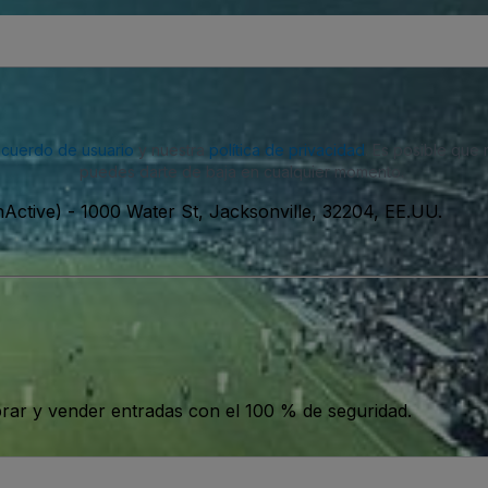
acuerdo de usuario
y nuestra
política de privacidad
. Es posible que
puedes darte de baja en cualquier momento.
nActive)
-
1000 Water St, Jacksonville, 32204, EE.UU.
ar y vender entradas con el 100 % de seguridad.