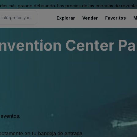
as más grande del mundo. Los precios de las entradas de reventa 
Explorar
Vender
Favoritos
M
vention Center Pa
s eventos.
rectamente en tu bandeja de entrada