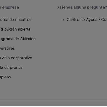
a empresa
¿Tienes alguna pregunta?
erca de nosotros
Centro de Ayuda / Co
stribución abierta
ograma de Afiliados
versores
rvicio corporativo
la de prensa
pleos