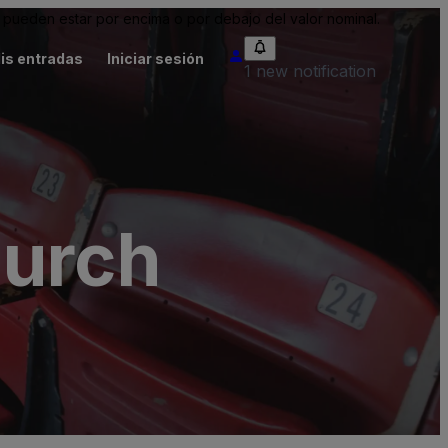
pueden estar por encima o por debajo del valor nominal.
is entradas
Iniciar sesión
1 new notification
hurch