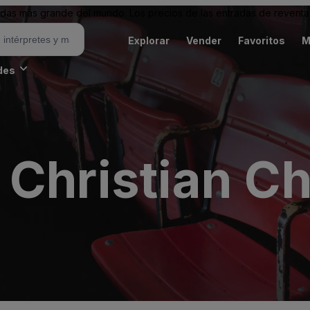
as más grande del mundo. Los precios de las entradas de reventa 
Explorar
Vender
Favoritos
M
des
 Christian C