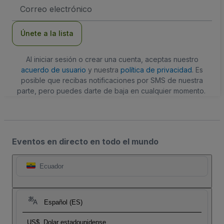
Dirección
de
correo
electrónico
Únete a la lista
Al iniciar sesión o crear una cuenta, aceptas nuestro
acuerdo de usuario
y nuestra
política de privacidad
. Es
posible que recibas notificaciones por SMS de nuestra
parte, pero puedes darte de baja en cualquier momento.
Eventos en directo en todo el mundo
Ecuador
Español (ES)
US$
Dolar estadounidense