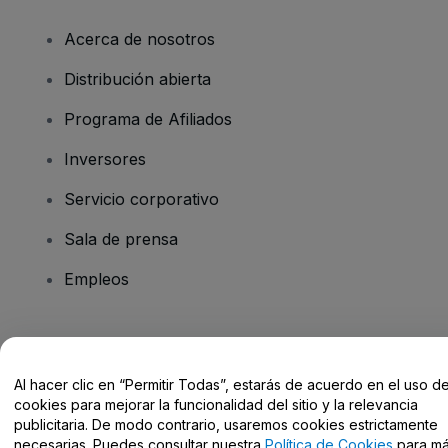
Acerca de nosotros
Distribución abierta
Programa de Afiliados
Inversores
Servicio corporativo
Sala de prensa
Empleos
¿Tienes alguna pregunta?
Al hacer clic en “Permitir Todas”, estarás de acuerdo en el uso d
Centro de Ayuda / Contacto
cookies para mejorar la funcionalidad del sitio y la relevancia
publicitaria. De modo contrario, usaremos cookies estrictamente
necesarias. Puedes consultar nuestra
Política de Cookies
para m