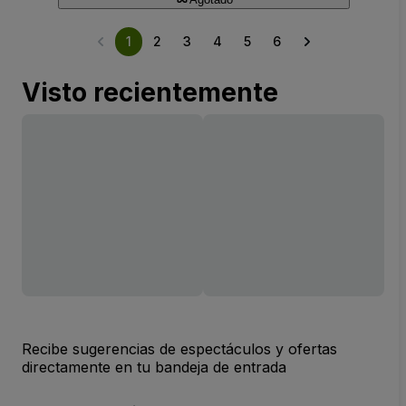
1
2
3
4
5
6
Visto recientemente
Recibe sugerencias de espectáculos y ofertas
directamente en tu bandeja de entrada
Dirección