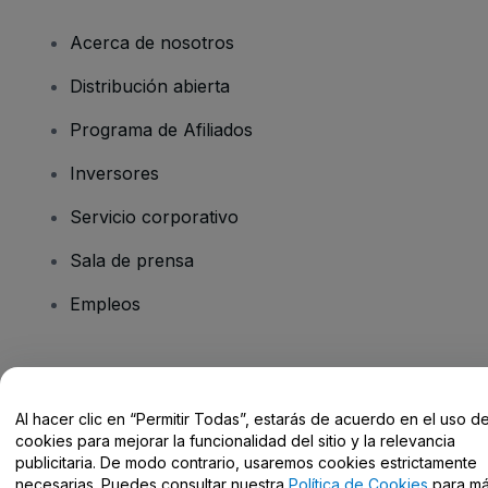
Acerca de nosotros
Distribución abierta
Programa de Afiliados
Inversores
Servicio corporativo
Sala de prensa
Empleos
¿Tienes alguna pregunta?
Al hacer clic en “Permitir Todas”, estarás de acuerdo en el uso d
Centro de Ayuda / Contacto
cookies para mejorar la funcionalidad del sitio y la relevancia
publicitaria. De modo contrario, usaremos cookies estrictamente
necesarias. Puedes consultar nuestra
Política de Cookies
para m