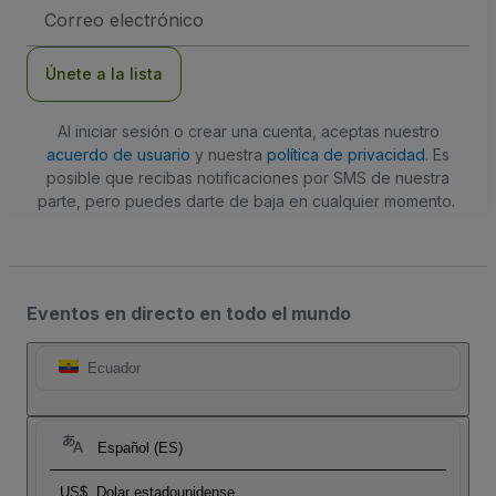
Dirección
de
correo
electrónico
Únete a la lista
Al iniciar sesión o crear una cuenta, aceptas nuestro
acuerdo de usuario
y nuestra
política de privacidad
. Es
posible que recibas notificaciones por SMS de nuestra
parte, pero puedes darte de baja en cualquier momento.
Eventos en directo en todo el mundo
Ecuador
Español (ES)
US$
Dolar estadounidense