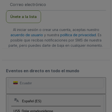
Dirección
de
correo
electrónico
Únete a la lista
Al iniciar sesión o crear una cuenta, aceptas nuestro
acuerdo de usuario
y nuestra
política de privacidad
. Es
posible que recibas notificaciones por SMS de nuestra
parte, pero puedes darte de baja en cualquier momento.
Eventos en directo en todo el mundo
Ecuador
Español (ES)
US$
Dolar estadounidense