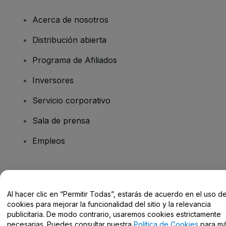
Acerca de nosotros
Distribución abierta
Programa de Afiliados
Inversores
Servicio corporativo
Sala de prensa
Empleos
¿Tienes alguna pregunta?
Al hacer clic en “Permitir Todas”, estarás de acuerdo en el uso d
Centro de Ayuda / Contacto
cookies para mejorar la funcionalidad del sitio y la relevancia
publicitaria. De modo contrario, usaremos cookies estrictamente
necesarias. Puedes consultar nuestra
Política de Cookies
para m