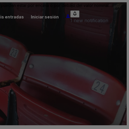
pueden estar por encima o por debajo del valor nominal.
is entradas
Iniciar sesión
1 new notification