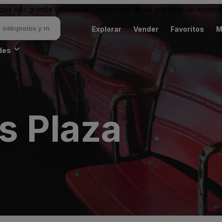
as más grande del mundo. Los precios de las entradas de reventa 
Explorar
Vender
Favoritos
M
des
s Plaza