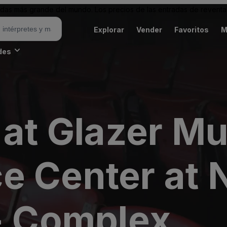
as más grande del mundo. Los precios de las entradas de reventa 
Explorar
Vender
Favoritos
M
des
 at Glazer Mu
e Center at 
 - Complex