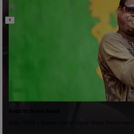
Rebirth Brass Band
dom., 13/09 • Beston Hall at Glazer Music Performanc