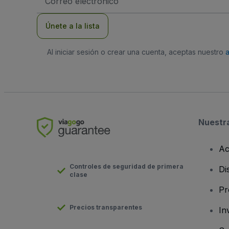
de
correo
electrónico
Únete a la lista
Al iniciar sesión o crear una cuenta, aceptas nuestro
Nuestr
Ac
Controles de seguridad de primera
Di
clase
Pr
Precios transparentes
In