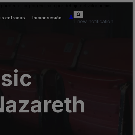
pueden estar por encima o por debajo del valor nominal.
is entradas
Iniciar sesión
1 new notification
sic
Nazareth