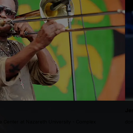
Je
e Center at Nazareth University - Complex
dom