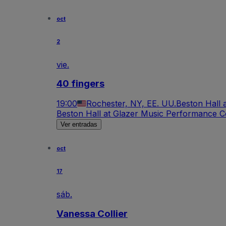
oct
2
vie.
40 fingers
19:00
Rochester, NY, EE. UU.
Beston Hall 
Beston Hall at Glazer Music Performance C
Ver entradas
oct
17
sáb.
Vanessa Collier