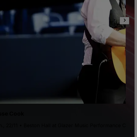
sse Cook
., 22/11 • Beston Hall at Glazer Music Performance Cente