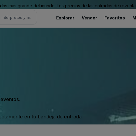
as más grande del mundo. Los precios de las entradas de reventa 
Explorar
Vender
Favoritos
M
s eventos.
rectamente en tu bandeja de entrada