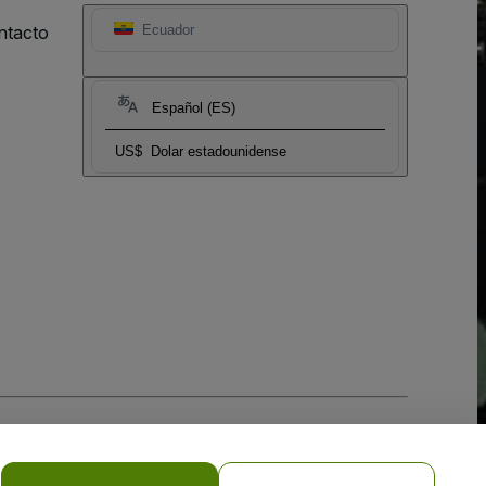
ntacto
Ecuador
Español (ES)
US$
Dolar estadounidense
 la
Política de Privacidad para Móviles