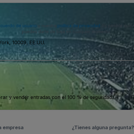
acuerdo de usuario
y nuestra
política de privacidad
. Es posible que
puedes darte de baja en cualquier momento.
York, 10009, EE.UU.
ar y vender entradas con el 100 % de seguridad.
a empresa
¿Tienes alguna pregunta?