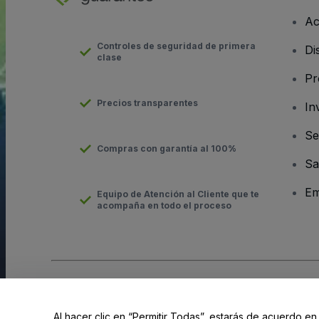
Ac
Controles de seguridad de primera
Di
clase
Pr
Precios transparentes
In
Se
Compras con garantía al 100%
Sa
Em
Equipo de Atención al Cliente que te
acompaña en todo el proceso
Derechos reservados © viagogo GmbH 2026
Datos de la Emp
El uso de este sitio web constituye la aceptación de los
Términ
Al hacer clic en “Permitir Todas”, estarás de acuerdo en