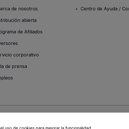
erca de nosotros
Centro de Ayuda / Co
stribución abierta
ograma de Afiliados
versores
rvicio corporativo
la de prensa
pleos
resa
os y Condiciones
, de la
Política de Privacidad
, de la
Política de Cookies
y de
 el uso de cookies para mejorar la funcionalidad