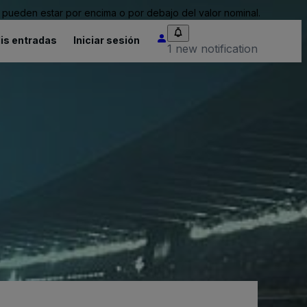
pueden estar por encima o por debajo del valor nominal.
is entradas
Iniciar sesión
1 new notification