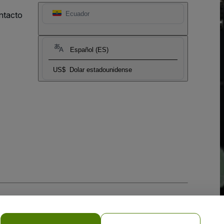
ntacto
Ecuador
Español (ES)
US$
Dolar estadounidense
 la
Política de Privacidad para Móviles