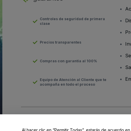
Ac
Controles de seguridad de primera
Di
clase
Pr
Precios transparentes
In
Se
Compras con garantía al 100%
Sa
Em
Equipo de Atención al Cliente que te
acompaña en todo el proceso
Derechos reservados © viagogo GmbH 2026
Datos de la Emp
El uso de este sitio web constituye la aceptación de los
Términ
Al hacer clic en “Permitir Todas”, estarás de acuerdo en