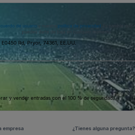
acuerdo de usuario
y nuestra
política de privacidad
. Es posible que
puedes darte de baja en cualquier momento.
 E0450 Rd, Pryor, 74361, EE.UU.
ar y vender entradas con el 100 % de seguridad.
a empresa
¿Tienes alguna pregunta?