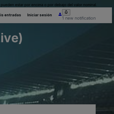
pueden estar por encima o por debajo del valor nominal.
is entradas
Iniciar sesión
1 new notification
ive)