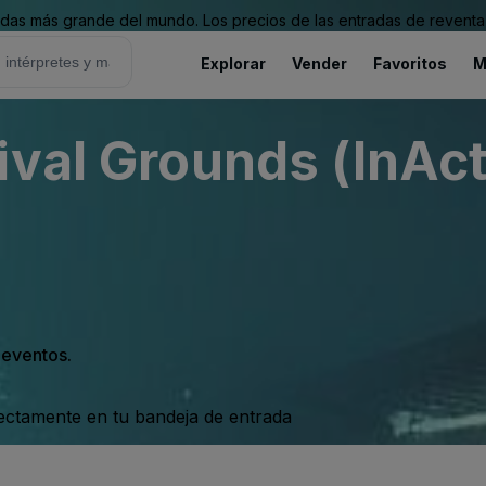
as más grande del mundo. Los precios de las entradas de reventa 
Explorar
Vender
Favoritos
M
ival Grounds (InAct
s eventos.
rectamente en tu bandeja de entrada