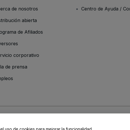
erca de nosotros
Centro de Ayuda / Co
stribución abierta
ograma de Afiliados
versores
rvicio corporativo
la de prensa
pleos
resa
os y Condiciones
, de la
Política de Privacidad
, de la
Política de Cookies
y de
 el uso de cookies para mejorar la funcionalidad